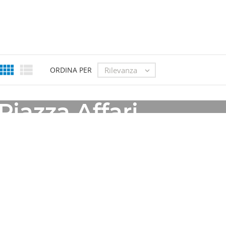


Rilevanza
ORDINA PER

OUTLET
Piazza Affari