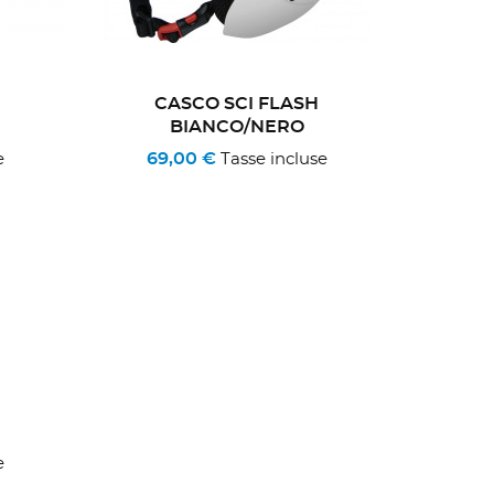
CASCO SCI FLASH
E
BIANCO/NERO
69,00 €
e
Tasse incluse
O
e