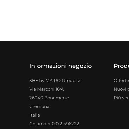
Informazioni negozio
Prod
SH+ by MA.RO Group srl
Offerte
Via Marconi 16/A
Nuovi p
26040 Bonemerse
Più ve
Cremona
Italia
Chiamaci:
0372 496222