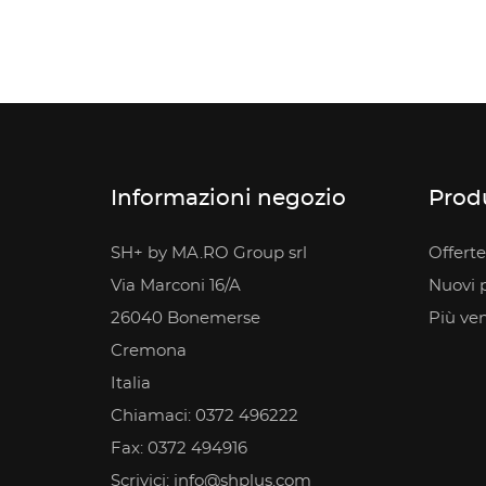
Informazioni negozio
Prod
SH+ by MA.RO Group srl
Offerte
Via Marconi 16/A
Nuovi p
26040 Bonemerse
Più ve
Cremona
Italia
Chiamaci:
0372 496222
Fax:
0372 494916
Scrivici:
info@shplus.com