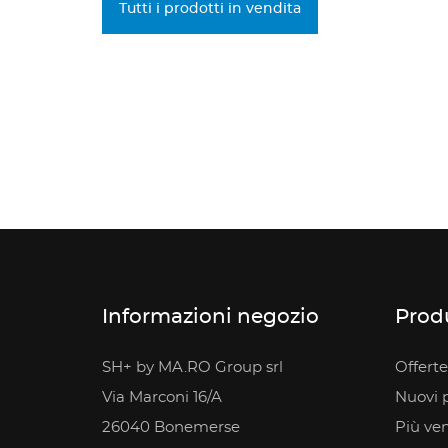
Tutti i prodotti in vendita
Informazioni negozio
Prod
SH+ by MA.RO Group srl
Offerte
Via Marconi 16/A
Nuovi p
26040 Bonemerse
Più ve