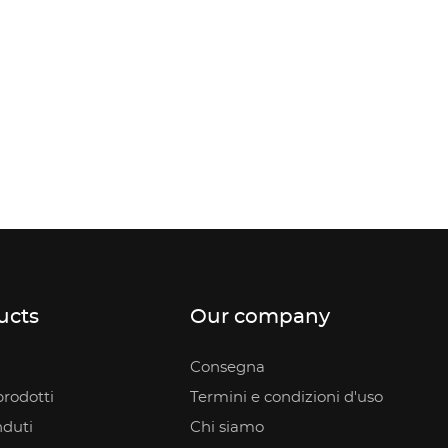
ucts
Our company
Consegna
rodotti
Termini e condizioni d'uso
nduti
Chi siamo