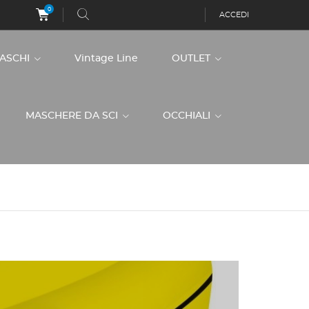
0
ACCEDI
CASCHI
Vintage Line
OUTLET
MASCHERE DA SCI
OCCHIALI