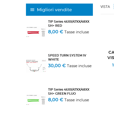
VISTA
Migliori vendite
TIP Series 46XX/47XX/48XX
SH+ RED
8,00 €
Tasse incluse
CA
SPEED TURN SYSTEM IV
VI
WHITE
30,00 €
Tasse incluse
TIP Series 46XX/47XX/48XX
SH+ GREEN FLUO
8,00 €
Tasse incluse