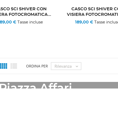
SCO SCI SHIVER CON
CASCO SCI SHIVER 
IERA FOTOCROMATICA...
VISIERA FOTOCROMATIC
189,00 €
189,00 €
Tasse incluse
Tasse inclus


Rilevanza
ORDINA PER

OUTLET
Piazza Affari