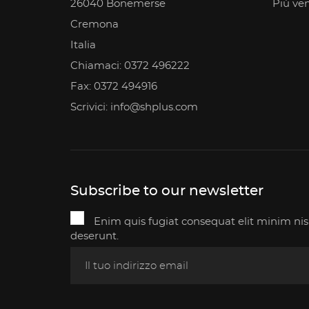
26040 Bonemerse
Più ve
Cremona
Italia
Chiamaci:
0372 496222
Fax:
0372 494916
Scrivici:
info@shplus.com
Subscribe to our newsletter
Enim quis fugiat consequat elit minim nis
deserunt.