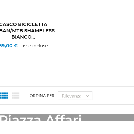
CASCO BICICLETTA
BAN/MTB SHAMELESS
BIANCO...
69,00 €
Tasse incluse


Rilevanza
ORDINA PER

OUTLET
Piazza Affari