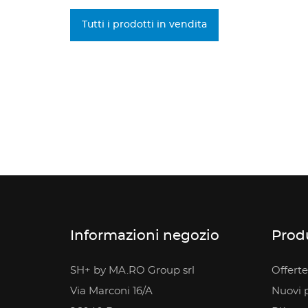
Tutti i prodotti in vendita
Informazioni negozio
Prod
SH+ by MA.RO Group srl
Offerte
Via Marconi 16/A
Nuovi p