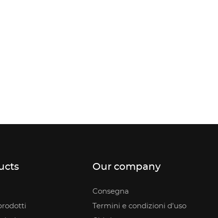
ucts
Our company
Consegna
rodotti
Termini e condizioni d'uso