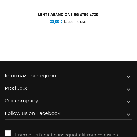
LENTE ARANCIONE RG 4750-4720
23,00 €
Tasse incluse

Informazioni negozio

Products

Our company

Follow us on Facebook
Enim quis fugiat consequat elit minim nisi eu