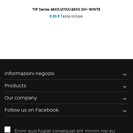
TIP Series 46XX/47XX/48XX SH+ WHITE
8,00 €
Tasse incluse

Informazioni negozio

Products

Our company

Follow us on Facebook
Enim quis fugiat consequat elit minim nisi eu