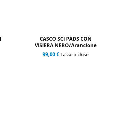
N
CASCO SCI PADS CON
CAS
one
VISIERA GIALLO FLUO
99,00 €
99
Tasse incluse