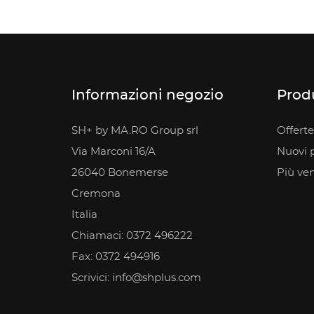
Informazioni negozio
Prod
SH+ by MA.RO Group srl
Offerte
Via Marconi 16/A
Nuovi p
26040 Bonemerse
Più ve
Cremona
Italia
Chiamaci:
0372 496222
Fax:
0372 494916
Scrivici:
info@shplus.com