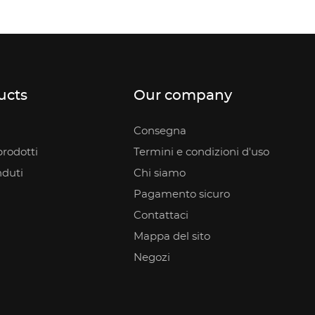
ucts
Our company
Consegna
rodotti
Termini e condizioni d'uso
nduti
Chi siamo
Pagamento sicuro
Contattaci
Mappa del sito
Negozi