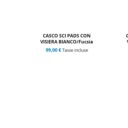
CON
CASCO SCI PADS CON
csia
VISIERA NERO/silver
99,00 €
use
Tasse incluse