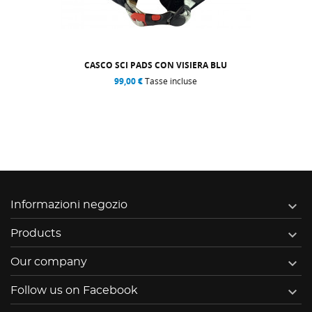
CASCO SCI PADS CON VISIERA BLU
99,00 €
Tasse incluse

Informazioni negozio

Products

Our company

Follow us on Facebook