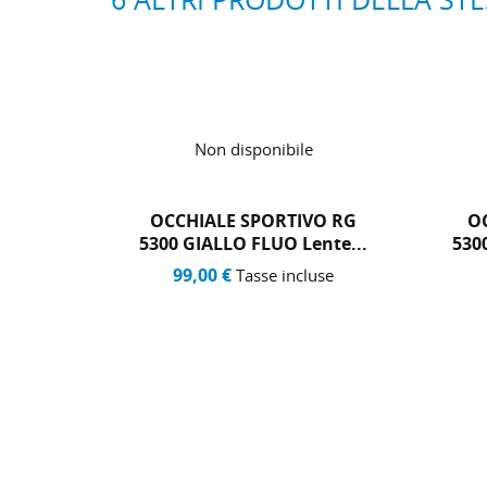
Non disponibile
O RG
OCCHIALE SPORTIVO RG
O
nte...
5300 BIANCO Lente Rossa...
530
99,00 €
use
Tasse incluse