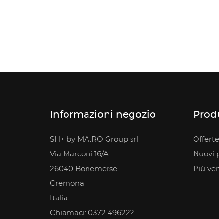
Informazioni negozio
Prod
SH+ by MA.RO Group srl
Offerte
Via Marconi 16/A
Nuovi p
26040 Bonemerse
Più ve
Cremona
Italia
Chiamaci:
0372 496222