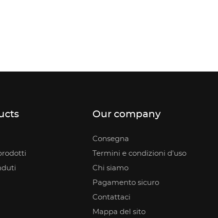
ucts
Our company
Consegna
rodotti
Termini e condizioni d'uso
nduti
Chi siamo
Pagamento sicuro
Contattaci
Mappa del sito