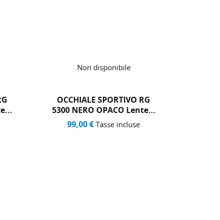
Non disponibile
RG
OCCHIALE SPORTIVO RG
OCCH
...
5300 GIALLO FLUO Lente...
5300
99,00 €
Tasse incluse
99