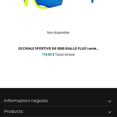
le
Non disponibi
IALLO FLUO Lente...
OCCHIALE SPORTIVO RG 5800 N
ncluse
119,00 €
Tasse in

Informazioni negozio

Products